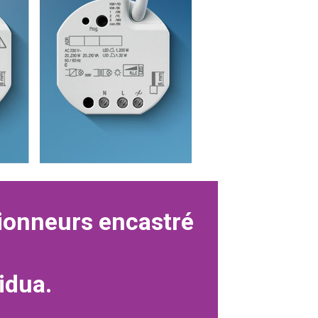
ionneurs encastré
idua.