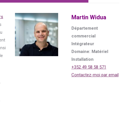
Martin Widua
rs
s
Département
du
commercial
ent
Intégrateur
insi
Domaine: Matériel
de
Installation
+352 49 58 58 571
Contactez-moi par email
.
n