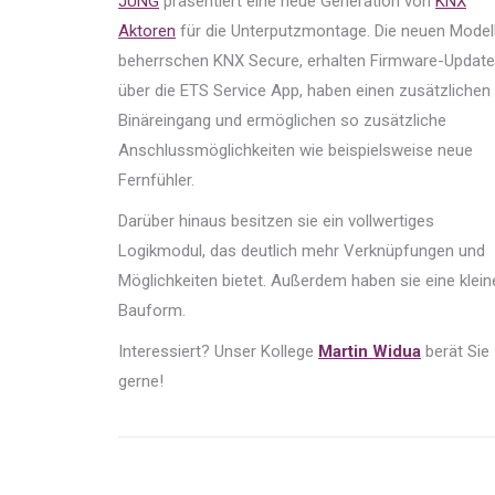
JUNG
präsentiert eine neue Generation von
KNX
Aktoren
für die Unterputzmontage. Die neuen Model
beherrschen KNX Secure, erhalten Firmware-Updat
über die ETS Service App, haben einen zusätzlichen
Binäreingang und ermöglichen so zusätzliche
Anschlussmöglichkeiten wie beispielsweise neue
Fernfühler.
Darüber hinaus besitzen sie ein vollwertiges
Logikmodul, das deutlich mehr Verknüpfungen und
Möglichkeiten bietet. Außerdem haben sie eine klein
Bauform.
Interessiert? Unser Kollege
Martin Widua
berät Sie
gerne!