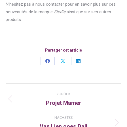
N’hésitez pas à nous contacter pour en savoir plus sur ces
nouveautés de la marque
Siedle
ainsi que sur ses autres
produits.
Partager cet article
Share
Share
Share
on
on
on
Facebook
X
LinkedIn
Kommentarnavigation
ZURÜCK
Projet Mamer
Vorheriger
Beitrag:
NÄCHSTES
Van Lien goes Dali
Nächster