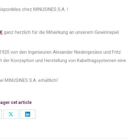
disponibles chez MINUSINES S.A. !
X
ganz herzlich für die Mitwirkung an unserem Gewinnspiel
920 von den Ingenieuren Alexander Niedergesäss und Fritz
it der Konzeption und Herstellung von Kabeltragsystemen eine
i MINUSINES S.A. erhältlich!
ager cet article
are
Share
Share
on
on
cebook
X
LinkedIn