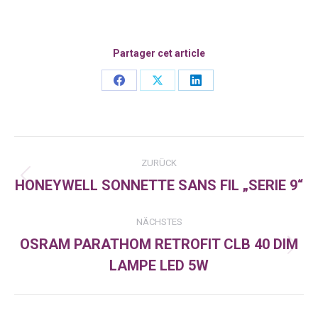
Partager cet article
Share
Share
Share
on
on
on
Facebook
X
LinkedIn
Kommentarnavigation
ZURÜCK
HONEYWELL SONNETTE SANS FIL „SERIE 9“
Vorheriger
Beitrag:
NÄCHSTES
OSRAM PARATHOM RETROFIT CLB 40 DIM
Nächster
LAMPE LED 5W
Beitrag: