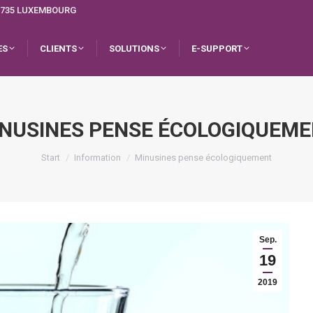
L-1735 LUXEMBOURG
ES
CLIENTS
SOLUTIONS
E-SUPPORT
NUSINES PENSE ÉCOLOGIQUEM
Sie befinden sich hier:
Start
Information
Minusines pense écologiquement
Sep.
19
2019