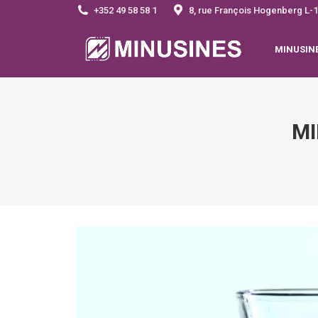
+352 49 58 58 1
8, rue François Hogenberg 
MINUSIN
MI