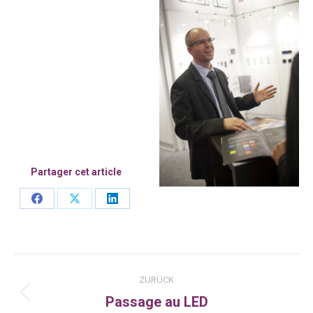
Partager cet article
Share
Share
Share
on
on
on
Facebook
X
LinkedIn
Kommentarnavigation
ZURÜCK
Passage au LED
Vorheriger