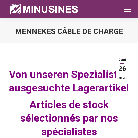
MENNEKES CÂBLE DE CHARGE
Sie befinden sich hier:
Juni
26
Von unseren Spezialisten
2020
ausgesuchte Lagerartikel
Articles de stock
sélectionnés par nos
spécialistes