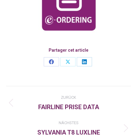
Partager cet article
Share
Share
Share
on
on
on
Facebook
X
LinkedIn
Kommentarnavigation
ZURÜCK
FAIRLINE PRISE DATA
Vorheriger
Beitrag:
NÄCHSTES
SYLVANIA T8 LUXLINE
Nächster