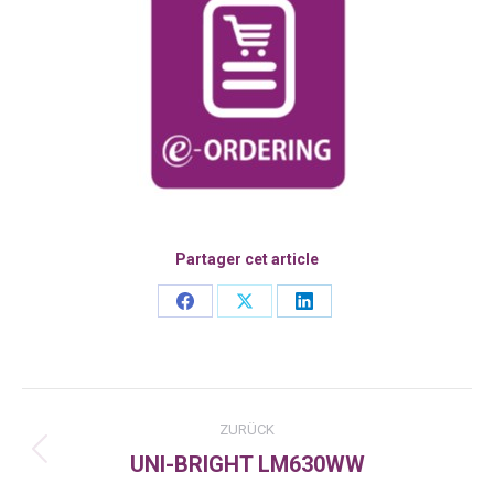
Partager cet article
Share
Share
Share
on
on
on
Facebook
X
LinkedIn
Kommentarnavigation
ZURÜCK
UNI-BRIGHT LM630WW
Vorheriger
Beitrag: