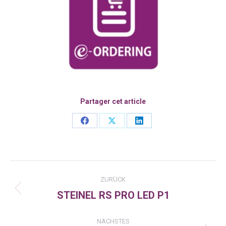
Partager cet article
Share
Share
Share
on
on
on
Facebook
X
LinkedIn
Kommentarnavigation
ZURÜCK
STEINEL RS PRO LED P1
Vorheriger
Beitrag:
NÄCHSTES