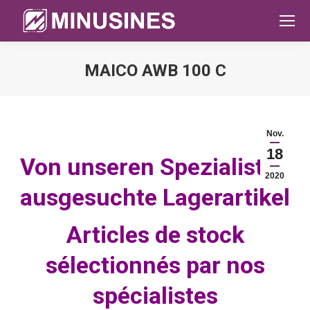
MAICO AWB 100 C
Sie befinden sich hier:
Nov.
18
Von unseren Spezialisten
2020
ausgesuchte Lagerartikel
Articles de stock
sélectionnés par nos
spécialistes