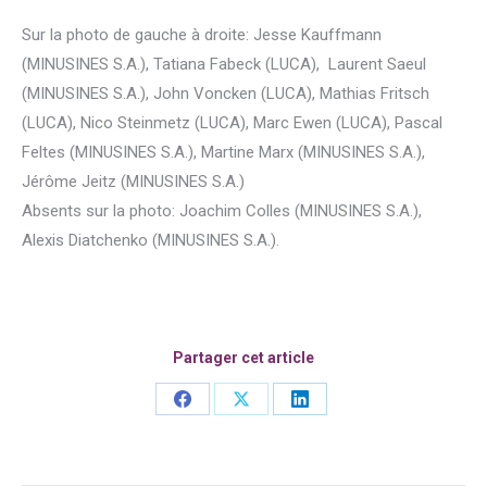
Sur la photo de gauche à droite: Jesse Kauffmann
(MINUSINES S.A.), Tatiana Fabeck (LUCA), Laurent Saeul
(MINUSINES S.A.), John Voncken (LUCA), Mathias Fritsch
(LUCA), Nico Steinmetz (LUCA), Marc Ewen (LUCA), Pascal
Feltes (MINUSINES S.A.), Martine Marx (MINUSINES S.A.),
Jérôme Jeitz (MINUSINES S.A.)
Absents sur la photo: Joachim Colles (MINUSINES S.A.),
Alexis Diatchenko (MINUSINES S.A.).
Partager cet article
Share
Share
Share
on
on
on
Facebook
X
LinkedIn