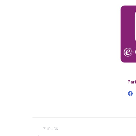
Part
Sh
on
Fa
Kommentarnavigatio
ZURÜCK