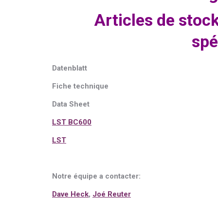
Articles de stoc
spé
Dat
enblatt
Fiche technique
Data Sheet
LST BC600
LST
Notre équipe a contacter:
Dave Heck
,
Joé Reuter