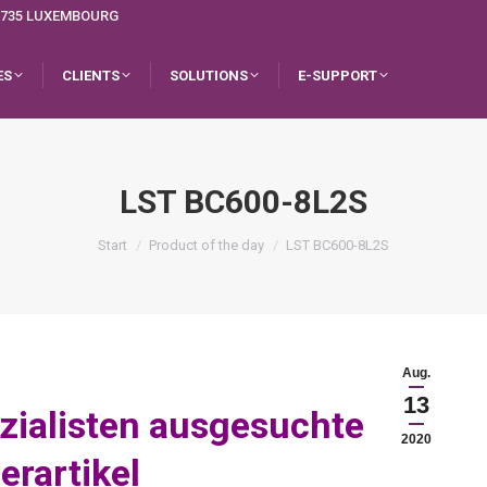
L-1735 LUXEMBOURG
ES
CLIENTS
SOLUTIONS
E-SUPPORT
LST BC600-8L2S
Sie befinden sich hier:
Start
Product of the day
LST BC600-8L2S
Aug.
13
zialisten ausgesuchte
2020
erartikel