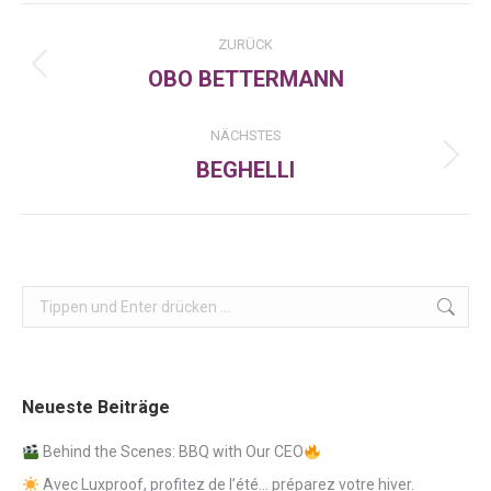
Kommentarnavigation
ZURÜCK
OBO BETTERMANN
Vorheriger
Beitrag:
NÄCHSTES
BEGHELLI
Nächster
Beitrag:
Search:
Neueste Beiträge
Behind the Scenes: BBQ with Our CEO
Avec Luxproof, profitez de l’été… préparez votre hiver.