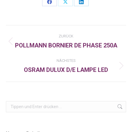
Share
Share
Share
on
on
on
Facebook
X
LinkedIn
Kommentarnavigation
ZURÜCK
POLLMANN BORNIER DE PHASE 250A
Vorheriger
Beitrag:
NÄCHSTES
OSRAM DULUX D/E LAMPE LED
Nächster
Beitrag:
Search: