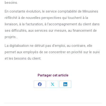
besoins.
En constante évolution, le service comptabilité de Minusines
réfléchit à de nouvelles perspectives qui touchent à la
livraison, à la facturation, à l’accompagnement du client dans
ses difficultés, aux services sur mesure, au financement de
projets…
La digitalisation ne détruit pas d’emploi, au contraire, elle
permet aux employés de se concentrer en priorité sur le suivi
et les besoins du client.
Partager cet article
Share
Share
Share
on
on
on
Facebook
X
LinkedIn