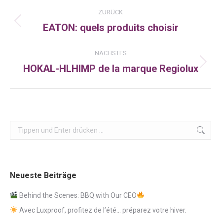
Kommentarnavigation
ZURÜCK
EATON: quels produits choisir
Vorheriger
Beitrag:
NÄCHSTES
HOKAL-HLHIMP de la marque Regiolux
Nächster
Beitrag:
Search:
Neueste Beiträge
Behind the Scenes: BBQ with Our CEO
Avec Luxproof, profitez de l’été… préparez votre hiver.