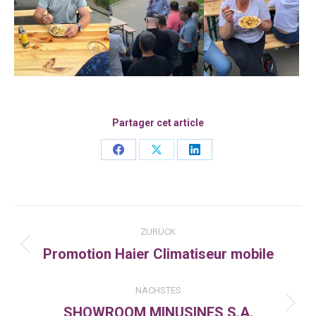
Partager cet article
Share
Share
Share
on
on
on
Facebook
X
LinkedIn
Kommentarnavigation
ZURÜCK
Promotion Haier Climatiseur mobile
Vorheriger
Beitrag:
NÄCHSTES
SHOWROOM MINUSINES S.A.
Nächster