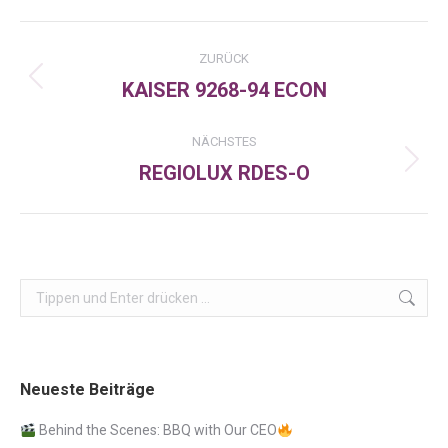
Facebook
X
LinkedIn
Kommentarnavigation
ZURÜCK
KAISER 9268-94 ECON
Vorheriger
Beitrag:
NÄCHSTES
REGIOLUX RDES-O
Nächster
Beitrag:
Search:
Neueste Beiträge
Behind the Scenes: BBQ with Our CEO