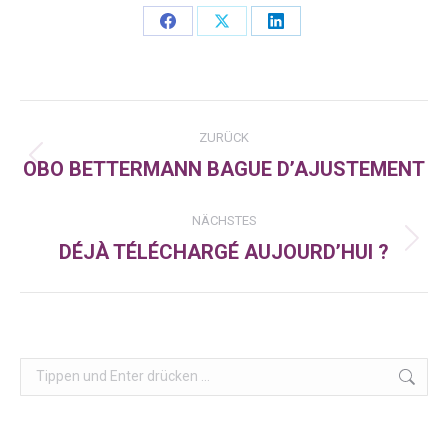
Share
Share
Share
on
on
on
Facebook
X
LinkedIn
Kommentarnavigation
ZURÜCK
OBO BETTERMANN BAGUE D’AJUSTEMENT
Vorheriger
Beitrag:
NÄCHSTES
DÉJÀ TÉLÉCHARGÉ AUJOURD’HUI ?
Nächster
Beitrag:
Search: