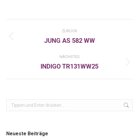
on
on
on
Facebook
X
LinkedIn
Kommentarnavigation
ZURÜCK
JUNG AS 582 WW
Vorheriger
Beitrag:
NÄCHSTES
INDIGO TR131WW25
Nächster
Beitrag:
Search:
Neueste Beiträge