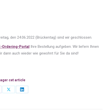
eitag, den 24.06.2022 (Brückentag) sind wir geschlossen.
E-Ordering-Portal
Ihre Bestellung aufgeben. Wir liefern Ihnen
r dann auch wieder wie gewohnt für Sie da sind!
ager cet article
are
Share
Share
on
on
cebook
X
LinkedIn