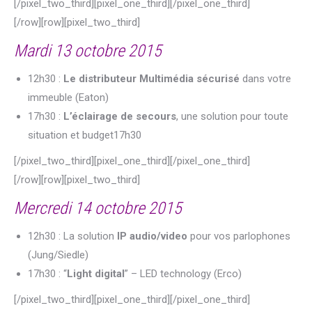
[/pixel_two_third][pixel_one_third][/pixel_one_third]
[/row][row][pixel_two_third]
Mardi 13 octobre 2015
12h30 :
Le distributeur Multimédia sécurisé
dans votre
immeuble (Eaton)
17h30 :
L’éclairage de secours
, une solution pour toute
situation et budget17h30
[/pixel_two_third][pixel_one_third][/pixel_one_third]
[/row][row][pixel_two_third]
Mercredi 14 octobre 2015
12h30 : La solution
IP audio/video
pour vos parlophones
(Jung/Siedle)
17h30 : “
Light digital
” – LED technology (Erco)
[/pixel_two_third][pixel_one_third][/pixel_one_third]