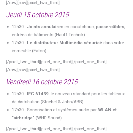
[/row][row][pixel_two_third]
Jeudi 15 octobre 2015
12h30 :
Joints annulaires
en caoutchouc,
passe-câbles
,
entrées de bâtiments (Hauff Technik)
17h30 :
Le distributeur Multimédia sécurisé
dans votre
immeuble (Eaton)
[/pixel_two_third][pixel_one_third][/pixel_one_third]
[/row][row][pixel_two_third]
Vendredi 16 octobre 2015
12h30 :
IEC 61439
, le nouveau standard pour les tableaux
de distribution (Striebel & John/ABB)
17h30 : Sonorisation et systèmes audio par
WLAN et
“airbridge”
(WHD Sound)
[/pixel_two_third][pixel_one_third][/pixel_one_third]