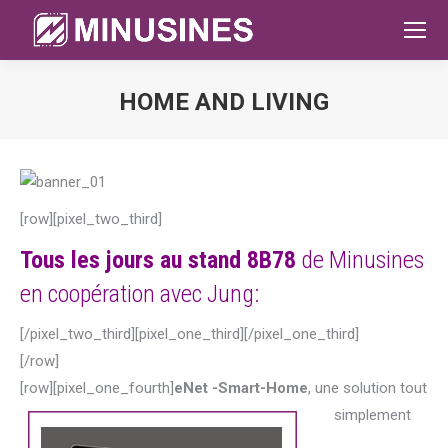
HOME AND LIVING
Sie befinden sich hier:
[row][pixel_two_third]
Tous les jours au stand 8B78
de Minusines
en coopération avec Jung:
[/pixel_two_third][pixel_one_third][/pixel_one_third]
[/row]
[row][pixel_one_fourth]
eNet -Smart-Home
, une solution tout
simplement