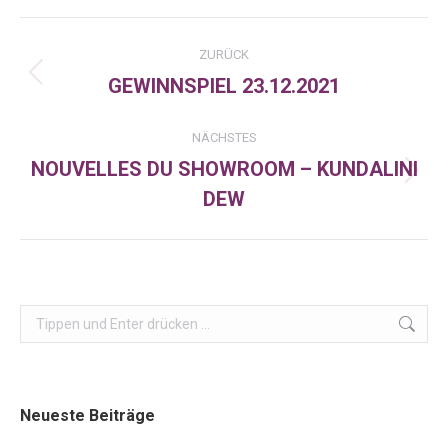
Facebook
X
LinkedIn
Kommentarnavigation
ZURÜCK
GEWINNSPIEL 23.12.2021
Vorheriger
Beitrag:
NÄCHSTES
NOUVELLES DU SHOWROOM – KUNDALINI
Nächster
DEW
Beitrag:
Search:
Neueste Beiträge