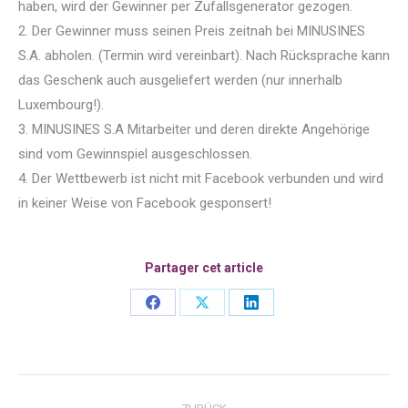
haben, wird der Gewinner per Zufallsgenerator gezogen.
2. Der Gewinner muss seinen Preis zeitnah bei MINUSINES
S.A. abholen. (Termin wird vereinbart). Nach Rücksprache kann
das Geschenk auch ausgeliefert werden (nur innerhalb
Luxembourg!).
3. MINUSINES S.A Mitarbeiter und deren direkte Angehörige
sind vom Gewinnspiel ausgeschlossen.
4. Der Wettbewerb ist nicht mit Facebook verbunden und wird
in keiner Weise von Facebook gesponsert!
Partager cet article
Share
Share
Share
on
on
on
Facebook
X
LinkedIn
Kommentarnavigation