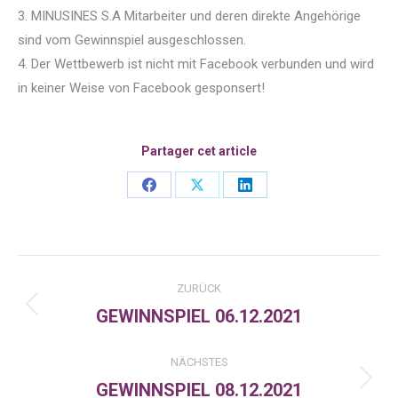
3. MINUSINES S.A Mitarbeiter und deren direkte Angehörige
sind vom Gewinnspiel ausgeschlossen.
4. Der Wettbewerb ist nicht mit Facebook verbunden und wird
in keiner Weise von Facebook gesponsert!
Partager cet article
Share
Share
Share
on
on
on
Facebook
X
LinkedIn
Kommentarnavigation
ZURÜCK
GEWINNSPIEL 06.12.2021
Vorheriger
Beitrag:
NÄCHSTES
GEWINNSPIEL 08.12.2021
Nächster