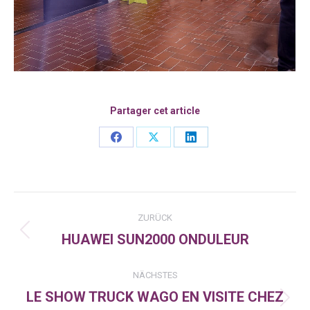
Partager cet article
Share
Share
Share
on
on
on
Facebook
X
LinkedIn
Kommentarnavigation
ZURÜCK
HUAWEI SUN2000 ONDULEUR
Vorheriger
Beitrag:
NÄCHSTES
LE SHOW TRUCK WAGO EN VISITE CHEZ
Nächster