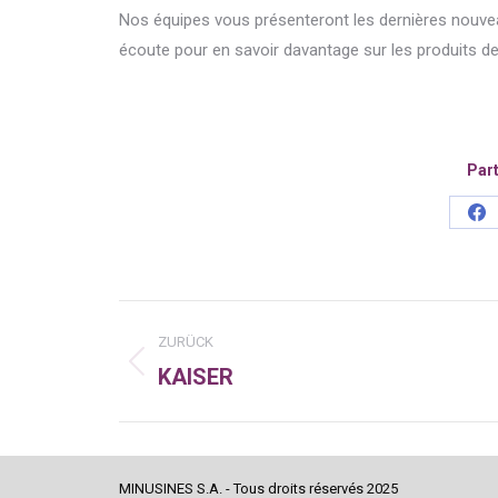
Nos équipes vous présenteront les dernières nouv
écoute pour en savoir davantage sur les produits d
Part
Sh
on
Fa
Kommentarnavigatio
ZURÜCK
KAISER
Vorheriger
Beitrag:
MINUSINES S.A. - Tous droits réservés 2025