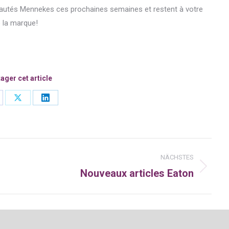
eautés Mennekes ces prochaines semaines et restent à votre
e la marque!
ager cet article
are
Share
Share
on
on
cebook
X
LinkedIn
n
NÄCHSTES
Nouveaux articles Eaton
Nächster
Beitrag: