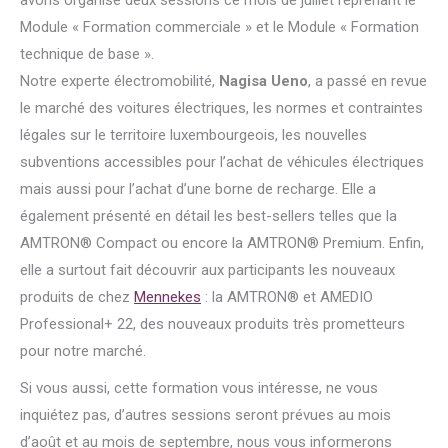
avons organisé deux sessions ce mois de juillet reprenant le
Module « Formation commerciale » et le Module « Formation
technique de base ».
Notre experte électromobilité,
Nagisa Ueno
, a passé en revue
le marché des voitures électriques, les normes et contraintes
légales sur le territoire luxembourgeois, les nouvelles
subventions accessibles pour l’achat de véhicules électriques
mais aussi pour l’achat d’une borne de recharge. Elle a
également présenté en détail les best-sellers telles que la
AMTRON® Compact ou encore la AMTRON® Premium. Enfin,
elle a surtout fait découvrir aux participants les nouveaux
produits de chez
Mennekes
: la AMTRON® et AMEDIO
Professional+ 22, des nouveaux produits très prometteurs
pour notre marché.
Si vous aussi, cette formation vous intéresse, ne vous
inquiétez pas, d’autres sessions seront prévues au mois
d’août et au mois de septembre, nous vous informerons