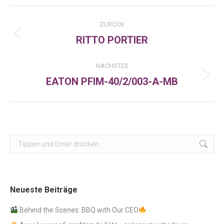
Facebook
X
LinkedIn
Kommentarnavigation
ZURÜCK
RITTO PORTIER
Vorheriger
Beitrag:
NÄCHSTES
EATON PFIM-40/2/003-A-MB
Nächster
Beitrag:
Search:
Neueste Beiträge
Behind the Scenes: BBQ with Our CEO