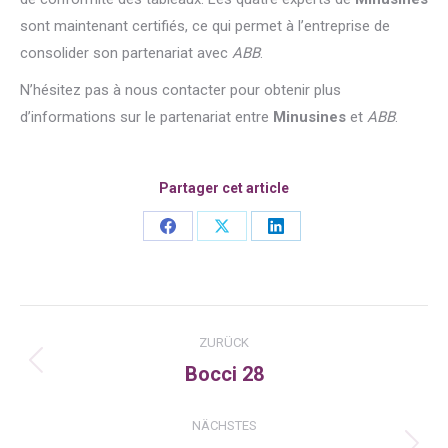
sont maintenant certifiés, ce qui permet à l’entreprise de
consolider son partenariat avec
ABB
.
N’hésitez pas à nous contacter pour obtenir plus
d’informations sur le partenariat entre
Minusines
et
ABB
.
Partager cet article
Share
Share
Share
on
on
on
Facebook
X
LinkedIn
Kommentarnavigation
ZURÜCK
Bocci 28
Vorheriger
Beitrag:
NÄCHSTES