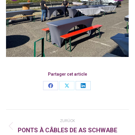
Partager cet article
Share
Share
Share
on
on
on
Facebook
X
LinkedIn
Kommentarnavigation
ZURÜCK
PONTS À CÂBLES DE AS SCHWABE
Vorheriger