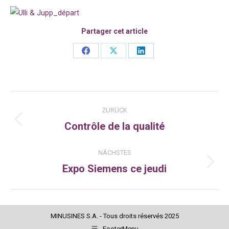
Partager cet article
Share
Share
Share
on
on
on
Facebook
X
LinkedIn
Kommentarnavigation
ZURÜCK
Contrôle de la qualité
Vorheriger
Beitrag:
NÄCHSTES
Expo Siemens ce jeudi
Nächster
Beitrag:
MINUSINES S.A. - Tous droits réservés 2025
FooterMenu