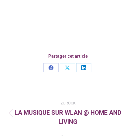
Partager cet article
Share
Share
Share
on
on
on
Facebook
X
LinkedIn
Kommentarnavigation
ZURÜCK
LA MUSIQUE SUR WLAN @ HOME AND
Vorheriger
LIVING
Beitrag: