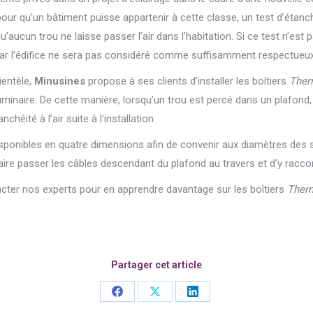
our qu’un bâtiment puisse appartenir à cette classe, un test d’étanché
’aucun trou ne laisse passer l’air dans l’habitation. Si ce test n’est p
t car l’édifice ne sera pas considéré comme suffisamment respectueu
ientèle,
Minusines
propose à ses clients d’installer les boîtiers
The
 luminaire. De cette manière, lorsqu’un trou est percé dans un plafond,
nchéité à l’air suite à l’installation.
sponibles en quatre dimensions afin de convenir aux diamètres des spo
 faire passer les câbles descendant du plafond au travers et d’y racco
acter nos experts pour en apprendre davantage sur les boîtiers
Ther
Partager cet article
Share
Share
Share