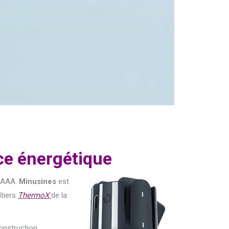
nce énergétique
e AAA.
Minusines
est
îtiers
ThermoX
de la
onstruction