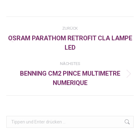
on
on
on
Facebook
X
LinkedIn
Kommentarnavigation
ZURÜCK
OSRAM PARATHOM RETROFIT CLA LAMPE
Vorheriger
LED
Beitrag:
NÄCHSTES
BENNING CM2 PINCE MULTIMETRE
Nächster
NUMERIQUE
Beitrag:
Search: