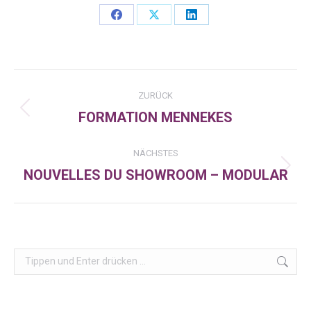
Share
Share
Share
on
on
on
Facebook
X
LinkedIn
Kommentarnavigation
ZURÜCK
FORMATION MENNEKES
Vorheriger
Beitrag:
NÄCHSTES
NOUVELLES DU SHOWROOM – MODULAR
Nächster
Beitrag:
Search: