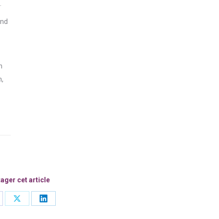
.
und
n
n,
ager cet article
are
Share
Share