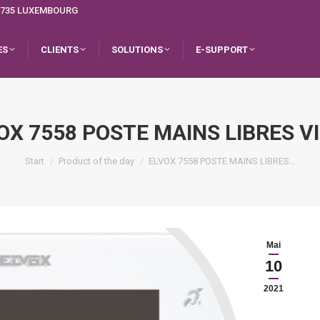
L-1735 LUXEMBOURG
ES
CLIENTS
SOLUTIONS
E-SUPPORT
OX 7558 POSTE MAINS LIBRES V
Sie befinden sich hier:
Start
Product of the day
ELVOX 7558 POSTE MAINS LIBRES…
Mai
10
2021