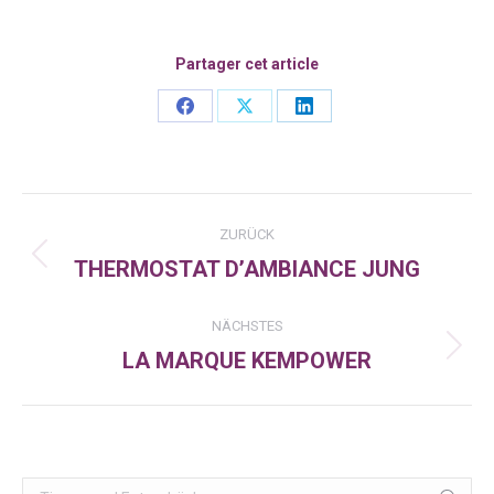
Partager cet article
Share
Share
Share
on
on
on
Facebook
X
LinkedIn
Kommentarnavigation
ZURÜCK
THERMOSTAT D’AMBIANCE JUNG
Vorheriger
Beitrag:
NÄCHSTES
LA MARQUE KEMPOWER
Nächster
Beitrag:
Search: