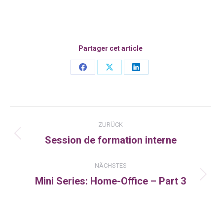
Partager cet article
Share
Share
Share
on
on
on
Facebook
X
LinkedIn
Kommentarnavigation
ZURÜCK
Session de formation interne
Vorheriger
Beitrag:
NÄCHSTES
Mini Series: Home-Office – Part 3
Nächster
Beitrag: