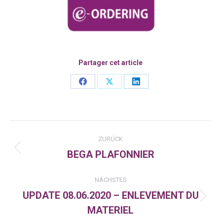
Partager cet article
Share
Share
Share
on
on
on
Facebook
X
LinkedIn
Kommentarnavigation
ZURÜCK
BEGA PLAFONNIER
Vorheriger
Beitrag:
NÄCHSTES
UPDATE 08.06.2020 – ENLEVEMENT DU
Nächster
MATERIEL
Beitrag: