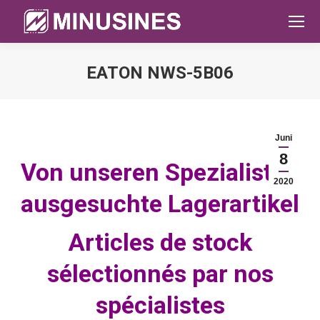
EATON NWS-5B06
Sie befinden sich hier:
Juni
8
Von unseren Spezialisten
2020
ausgesuchte Lagerartikel
Articles de stock
sélectionnés par nos
spécialistes