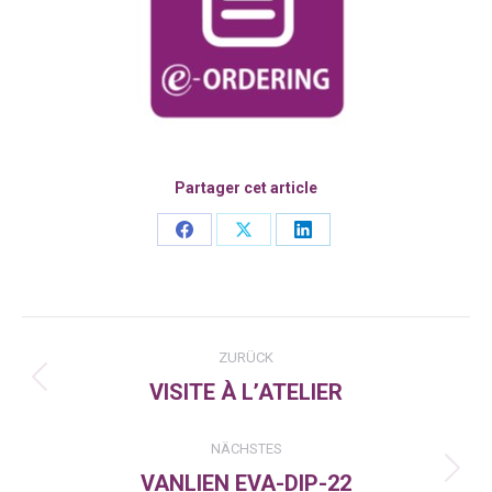
Partager cet article
Share
Share
Share
on
on
on
Facebook
X
LinkedIn
Kommentarnavigation
ZURÜCK
VISITE À L’ATELIER
Vorheriger
Beitrag:
NÄCHSTES
VANLIEN EVA-DIP-22
Nächster