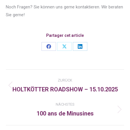
Noch Fragen? Sie können uns gerne kontaktieren. Wir beraten
Sie gerne!
Partager cet article
Share
Share
Share
on
on
on
Facebook
X
LinkedIn
Kommentarnavigation
ZURÜCK
HOLTKÖTTER ROADSHOW – 15.10.2025
Vorheriger
Beitrag:
NÄCHSTES
100 ans de Minusines
Nächster
Beitrag: