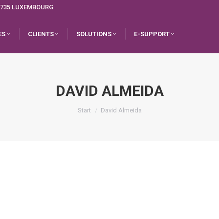
L-1735 LUXEMBOURG
ES
CLIENTS
SOLUTIONS
E-SUPPORT
DAVID ALMEIDA
Sie befinden sich hier:
Start
David Almeida