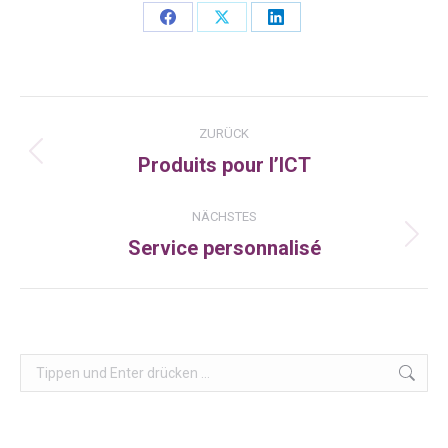
Share
Share
Share
on
on
on
Facebook
X
LinkedIn
Kommentarnavigation
ZURÜCK
Produits pour l’ICT
Vorheriger
Beitrag:
NÄCHSTES
Service personnalisé
Nächster
Beitrag:
Search: