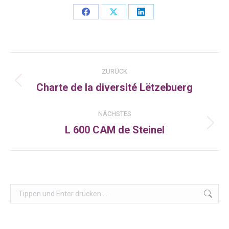
Share
Share
Share
on
on
on
Facebook
X
LinkedIn
Kommentarnavigation
ZURÜCK
Charte de la diversité Lëtzebuerg
Vorheriger
Beitrag:
NÄCHSTES
L 600 CAM de Steinel
Nächster
Beitrag:
Search: