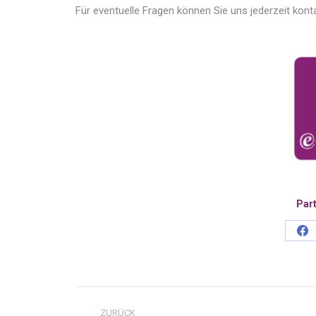
Für eventuelle Fragen können Sie uns jederzeit konta
Part
Sh
on
Fa
Kommentarnavigatio
ZURÜCK