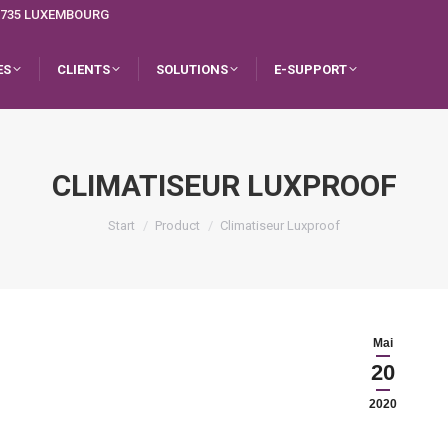
L-1735 LUXEMBOURG
ES
CLIENTS
SOLUTIONS
E-SUPPORT
CLIMATISEUR LUXPROOF
Sie befinden sich hier:
Start
Product
Climatiseur Luxproof
Mai
20
2020