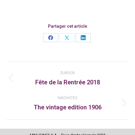
Partager cet article
Share
Share
Share
on
on
on
Facebook
X
LinkedIn
Kommentarnavigation
ZURÜCK
Fête de la Rentrée 2018
Vorheriger
Beitrag:
NÄCHSTES
The vintage edition 1906
Nächster
Beitrag: