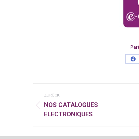
Part
Sh
on
Fa
Kommentarnavigatio
ZURÜCK
NOS CATALOGUES
Vorheriger
ELECTRONIQUES
Beitrag: