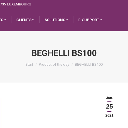
L-1735 LUXEMBOURG
ES
CLIENTS
SOLUTIONS
E-SUPPORT
BEGHELLI BS100
Sie befinden sich hier:
Start
Product of the day
BEGHELLI BS100
Jan.
25
2021