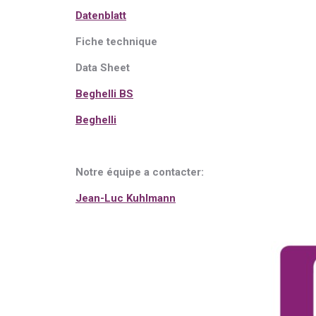
Dat
e
nblatt
Fiche techni
q
ue
Data Sheet
Beghelli BS
Beghelli
Notre équipe a contacter:
Jean-Luc Kuhlmann