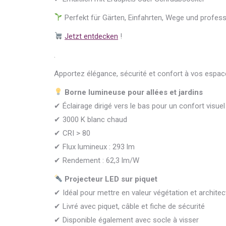
Perfekt für Gärten, Einfahrten, Wege und profes
Jetzt entdecken
!
.
Apportez élégance, sécurité et confort à vos espac
Borne lumineuse pour allées et jardins
✔ Éclairage dirigé vers le bas pour un confort visuel
✔ 3000 K blanc chaud
✔ CRI > 80
✔ Flux lumineux : 293 lm
✔ Rendement : 62,3 lm/W
Projecteur LED sur piquet
✔ Idéal pour mettre en valeur végétation et architec
✔ Livré avec piquet, câble et fiche de sécurité
✔ Disponible également avec socle à visser