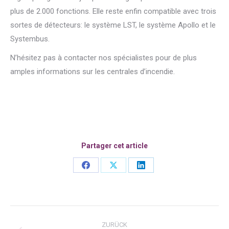
plus de 2.000 fonctions. Elle reste enfin compatible avec trois
sortes de détecteurs: le système LST, le système Apollo et le
Systembus.
N’hésitez pas à contacter nos spécialistes pour de plus
amples informations sur les centrales d’incendie.
Partager cet article
Share
Share
Share
on
on
on
Facebook
X
LinkedIn
Kommentarnavigation
ZURÜCK