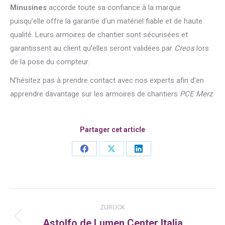
Minusines
accorde toute sa confiance à la marque
puisqu’elle offre la garantie d’un matériel fiable et de haute
qualité. Leurs armoires de chantier sont sécurisées et
garantissent au client qu’elles seront validées par
Creos
lors
de la pose du compteur.
N’hésitez pas à prendre contact avec nos experts afin d’en
apprendre davantage sur les armoires de chantiers
PCE Merz
.
Partager cet article
Share
Share
Share
on
on
on
Facebook
X
LinkedIn
Kommentarnavigation
ZURÜCK
Astolfo de Lumen Center Italia
Vorheriger