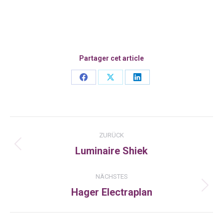
Partager cet article
Share
Share
Share
on
on
on
Facebook
X
LinkedIn
Kommentarnavigation
ZURÜCK
Luminaire Shiek
Vorheriger
Beitrag:
NÄCHSTES
Hager Electraplan
Nächster
Beitrag: