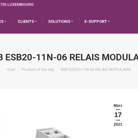
L-1735 LUXEMBOURG
ES
CLIENTS
SOLUTIONS
E-SUPPORT
B ESB20-11N-06 RELAIS MODULA
Sie befinden sich hier:
Start
Product of the day
ABB ESB20-11N-06 RELAIS MODULAIRE
März
17
2021