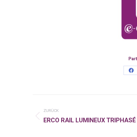
Part
Sh
on
Fa
Kommentarnavigatio
ZURÜCK
ERCO RAIL LUMINEUX TRIPHASÉ
Vorheriger
Beitrag: