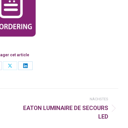
ager cet article
are
Share
Share
on
on
cebook
X
LinkedIn
n
NÄCHSTES
EATON LUMINAIRE DE SECOURS
Nächster
LED
Beitrag: